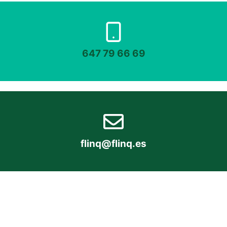
647 79 66 69
flinq@flinq.es